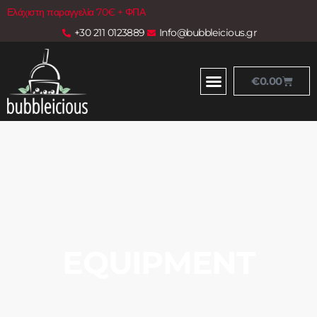
Ελάχιστη παραγγελία 70€ + ΦΠΑ
+30 211 0123889
Info@bubbleicious.gr
€
0.00
EQUIPMENT