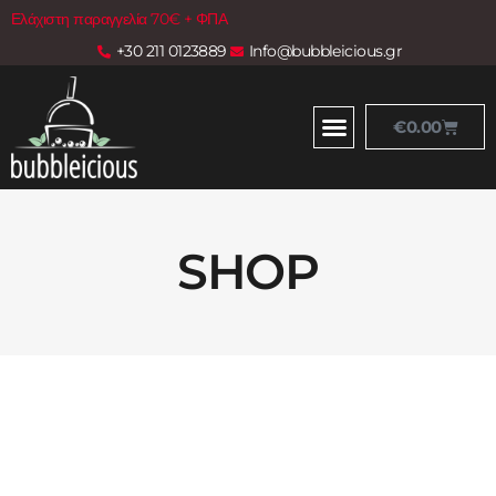
Ελάχιστη παραγγελία 70€ + ΦΠΑ
+30 211 0123889
Info@bubbleicious.gr
€
0.00
SHOP