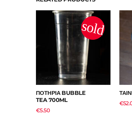
sold
ΠΟΤΗΡΙΑ BUBBLE
ΤΑΙΝ
TEA 700ML
€
52.
€
5.50