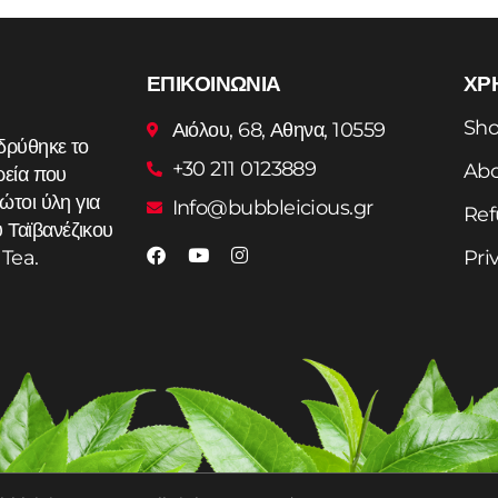
ΕΠΙΚΟΙΝΩΝΙΑ
ΧΡ
Add to cart
Add to cart
Sh
Αιόλου, 68, Αθηνα, 10559
δρύθηκε το
+30 211 0123889
Abo
ρεία που
ώτοι ύλη για
Info@bubbleicious.gr
Ref
Ταϊβανέζικου
Pri
Tea.