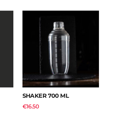
SHAKER 700 ML
€
16.50