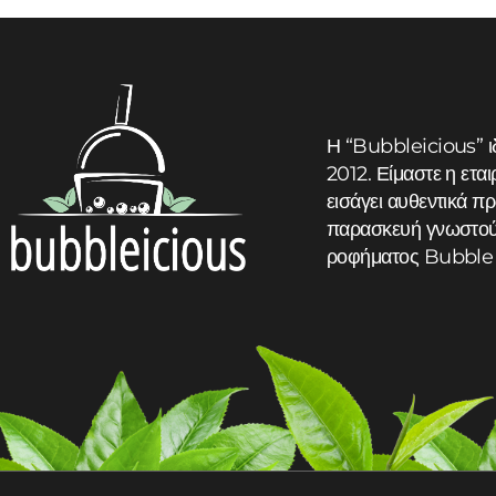
Read more
Η “Bubbleicious” ι
2012. Είμαστε η εται
εισάγει αυθεντικά πρ
παρασκευή γνωστού 
ροφήματος Bubble 