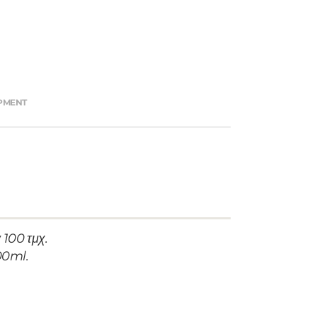
IPMENT
 100 τμχ.
00ml.