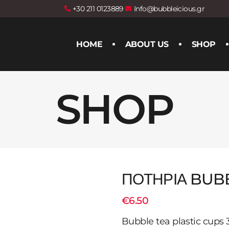
+30 211 0123889
Info@bubbleicious.gr
HOME
ABOUT US
SHOP
SHOP
ΠΟΤΗΡΙΑ BUB
€
6.50
Bubble tea plastic cups