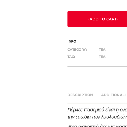
ADD TO CART
INFO
CATEGORY:
TEA
TAG:
TEA
DESCRIPTION
ADDITIONAL 
Πέρλες Γιασεμιού είναι η ο
την ευωδιά των λουλουδιών 
Έχει διακριτικό άρωμα γιασε