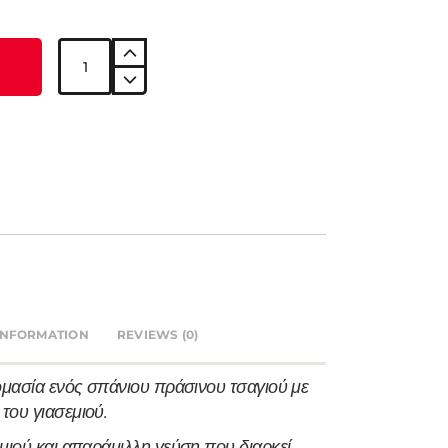
INFORMATION
REVIEWS (0)
νομασία ενός σπάνιου πράσινου τσαγιού με
του γιασεμιού.
μιού και απαράμιλλη γεύση που διαρκεί.