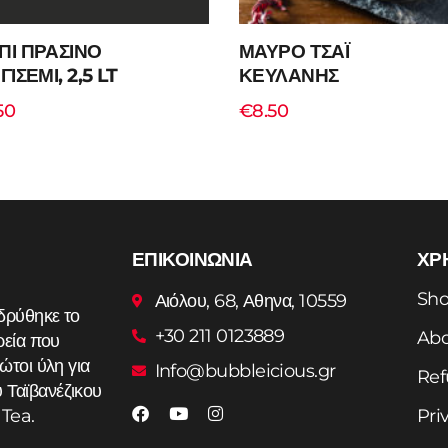
ΠΙ ΠΡΑΣΙΝΟ
ΜΑΥΡΟ ΤΣΑΪ
ΓΙΣΕΜΙ, 2,5 LT
ΚΕΥΛΑΝΗΣ
50
€
8.50
ΕΠΙΚΟΙΝΩΝΙΑ
ΧΡ
Add to cart
Add to cart
Sh
Αιόλου, 68, Αθηνα, 10559
δρύθηκε το
+30 211 0123889
Abo
ρεία που
ώτοι ύλη για
Info@bubbleicious.gr
Ref
Ταϊβανέζικου
Pri
Tea.