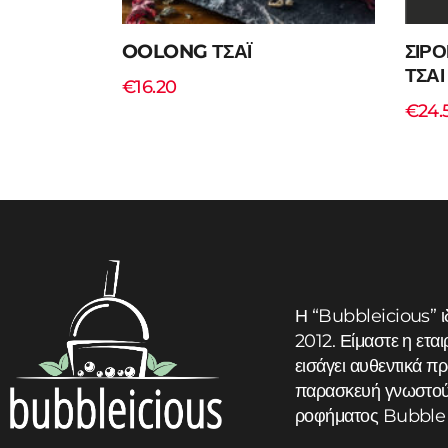
OOLONG ΤΣΑΪ
ΣΙΡΟ
ΤΣΑΙ 
€
16.20
€
24.
Add to cart
Η “Bubbleicious” ι
2012. Είμαστε η εται
εισάγει αυθεντικά πρ
παρασκευή γνωστού 
ροφήματος Bubble 