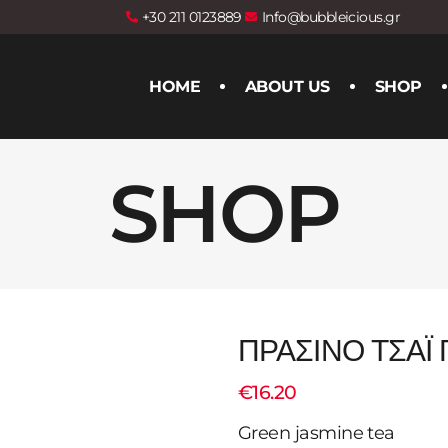
+30 211 0123889
Info@bubbleicious.gr
HOME
ABOUT US
SHOP
SHOP
ΠΡΑΣΙΝΟ ΤΣΑΪ 
€
16.20
Green jasmine tea