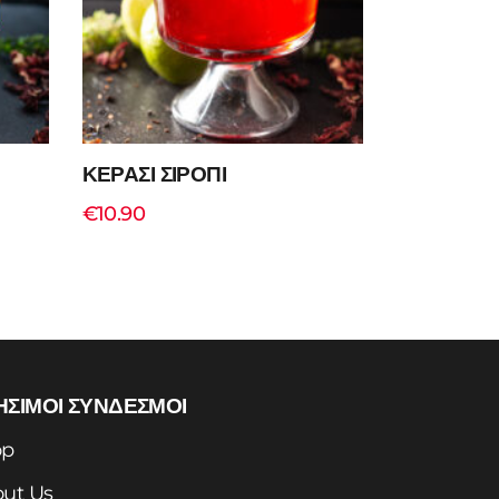
ΚΕΡΑΣΙ ΣΙΡΟΠΙ
€
10.90
ΗΣΙΜΟΙ ΣΥΝΔΕΣΜΟΙ
Add to cart
op
ut Us