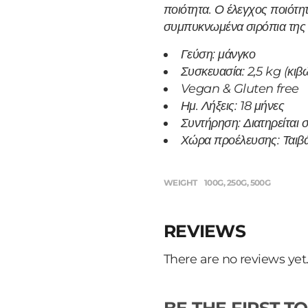
ποιότητα. Ο έλεγχος ποιότη
συμπυκνωμένα σιρόπια της ε
Γεύση: μάνγκο
Συσκευασία: 2,5 kg (κιβώ
Vegan & Gluten free
Ημ. Λήξεις: 18 μήνες
Συντήρηση: Διατηρείται 
Χώρα προέλευσης: Ταιβ
WEIGHT
100G, 250G, 500G
REVIEWS
There are no reviews yet