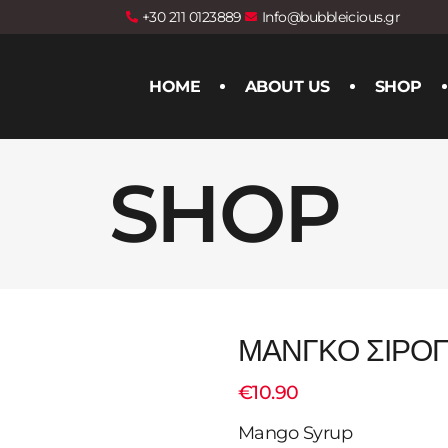
+30 211 0123889
Info@bubbleicious.gr
HOME
ABOUT US
SHOP
SHOP
ΜΑΝΓΚΟ ΣΙΡΟΠ
€
10.90
Mango Syrup