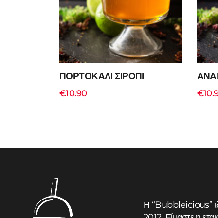
ΠΟΡΤΟΚΑΛΙ ΣΙΡΟΠΙ
ΑΝΑ
€
10.90
€
10.
Add to cart
Η “Bubbleicious” ι
2012. Είμαστε η εται