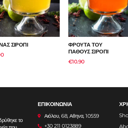
ΝΑΣ ΣΙΡΟΠΙ
ΦΡΟΥΤΑ ΤΟΥ
ΠΑΘΟΥΣ ΣΙΡΟΠΙ
90
€
10.90
ΕΠΙΚΟΙΝΩΝΙΑ
ΧΡ
Add to cart
Add to cart
Sh
Αιόλου, 68, Αθηνα, 10559
δρύθηκε το
+30 211 0123889
Abo
ρεία που