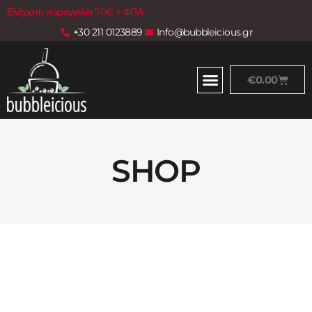
Ελάχιστη παραγγελία 70€ + ΦΠΑ
+30 211 0123889
Info@bubbleicious.gr
€
0.00
SHOP